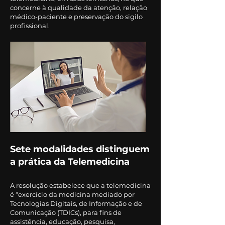
concerne à qualidade da atenção, relação
médic
o-paciente e preservação do
sigilo
profissional.
Sete modalidades distinguem
a prática da Telemedicina
A resolução estabelece que a telemedicina
é “exercício da medicina mediado por
Tecnologias Digitais, de Informação e de
Comunicação (TDICs), para fins de
assistência, educação, pesquisa,