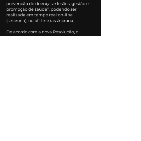
prevenção de doenças e lesões, gestão e
promoção de saúde”, podendo ser
realizada em tempo real on-line
(síncrona), ou off-line (assíncrona).
De acordo com
a nova Resolução, o
atendimento à distância poderá ser
realizado por meio de sete diferentes
modalidades. Veja detalhes abaixo.
TELECO
NSULTA
: caracterizada como a
consulta médica não presencial, mediada
por TDICs, com médico e paciente
localizados em diferentes espaço.
TELECONSULTORIA
: ato de consultoria
mediado por TDICs entre médicos,
gestores e outros profissionais, com a
finalidade de prestar esclarecimentos
sobre procedimentos administrativos e
ações de saúde.
TELEINTERCONSULTA
: Ocorre quando há
troca de informações e opiniões entre
médicos, com ou sem a presença do