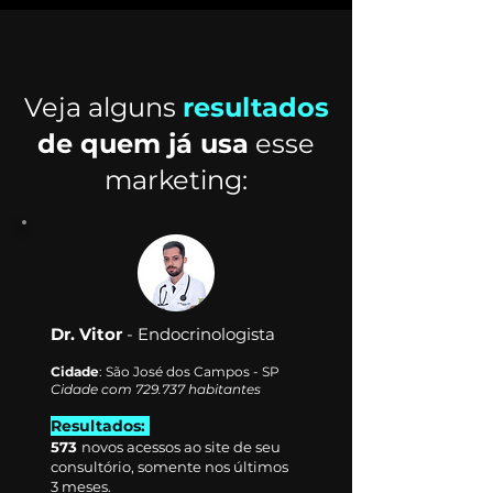
Veja alguns
resultados
de quem já usa
esse
marketing:
Dr. Vitor
- Endocrinologista
Cidade
: São José dos Campos - SP
Cidade com 729.737 habitantes
Resultados:
57
3
novos acessos ao site de seu
consultório, somente nos últimos
3 meses.