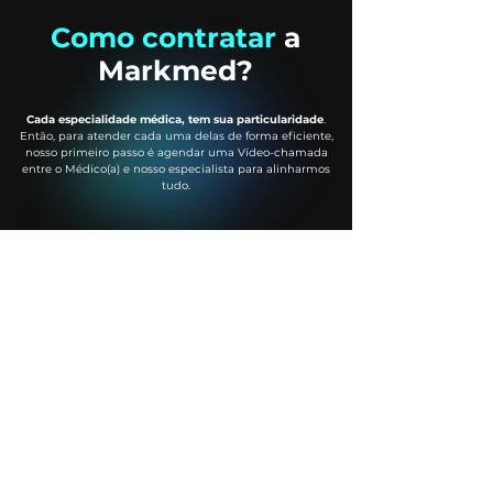
Como contratar
a
Markmed?
Cada especialidade médica, tem sua particularidade
.
Então, para atender cada uma delas de forma eficiente,
nosso primeiro passo é agendar uma Vídeo-chamada
entre o Médico(a) e nosso especialista para alinharmos
tudo.
Reunião de análise:
Google Meet
Duração:
30 min
Planos à partir de:
R$790,00/
mês