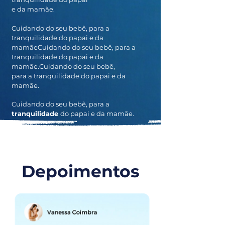
e da mamãe.
Cuidando do seu bebê, para a
tranquilidade do papai e da
mamãeCuidando do seu bebê, para a
tranquilidade do papai e da
mamãe.Cuidando do seu bebê,
para a tranquilidade do papai e da
mamãe.
Cuidando do seu bebê, para a
tranquilidade
do papai e da mamãe.
Depoimentos