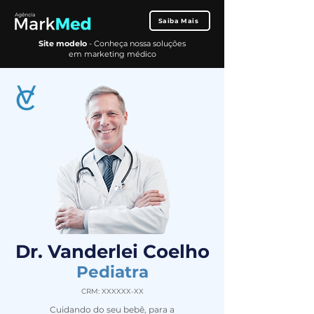
Saiba Mais
Site modelo
- Conheça nossa soluções
em marketing médico
Dr. Vanderlei Coelho
Pediatra
CRM: XXXXXX-XX
Cuidando do seu bebê, para a