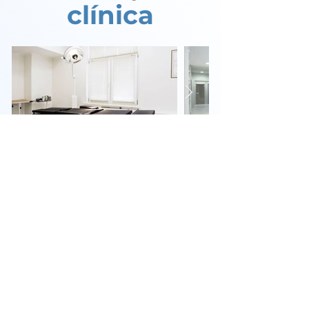
clínica
ROTAS ATÉ A CLÍNICA
Endereço:
R. Cel. Antônio Augusto
Souza Filho, 49 - Vila Tereza, Cataguases
- MG,
36772-000